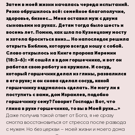
Затем в моей жизни началась череда испытаний.
Резко обрушилось всё: семейное благополучие,
здоровье, бизнес… Меня оставил муж с двумя
сыновьями на руках. Детям тогда было шесть и
восемь лет. Помню, как шла по Кузнецкому мосту
и хотела броситься вниз… Но напоследок решила
открыть Библию, которую всегда ношу с собой.
Слово открылось на Книге пророка Иеремии
(18:3-6): «И сошёл я в дом горшечника, и вот он
работал свою работу на кружале. И сосуд,
который горшечник делал из глины, развалился
в его руке; и он снова сделал сосуд, какой
горшечнику вздумалось сделать. Не могу ли я
поступить с вами, дом Израилев, подобно
горшечнику сему? Говорит Господь: Вот, что
глина в руке горшечника, то вы в Моей руке…»
Даже получив такой ответ от Бога, я не сразу
смогла восстановиться от стресса после развода
с мужем. Но без церкви – моей жизни и моего дома