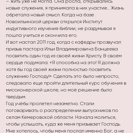
– жить уже не могла. Она росла, открывались
новые служения, я принимала в них участие… Жизнь
обретала новый смысл. Когда на базе
Новоильинской церкви открылся Институт
индуктивного изучения библии, не раздумывая я
пошла учиться и окончила его.
И вот настал 2011 год, когда с кафедры прозвучал
призыв пастора Ильи Владимировича Банцеева
посвятить один год из своей жизни Христу. В своём
сердце подумала: «Я способна на это! Я должна
хотя бы год своей жизни полностью посвятить
служению Господу!» Сделать это было непросто,
следовало еще пройти длительный курс обучения в
миссионерской школе, но моё решение было
твердым.
Год учёбы пролетел незаметно. Стали
поговаривать о распределении выпускников по
селам Кемеровской области. Начала молиться,
чтобы услышать, куда же меня призывает Господь.
Мне хотелось, чтобы меня послал именно Бог, а не