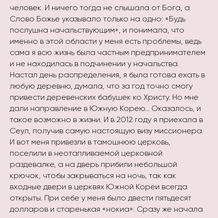
человек. И ничего тогда не слышала от Бога, а
Слово Божье указывало только на одно: «Будь
послушна начальствующим», и понимала, что
именно в этой области у меня есть проблемы, ведь
сама я всю жизнь была частным предпринимателем
и не находилась в подчинении у начальства.
Настал день распределения, я была готова ехать в
любую деревню, думала, что за год точно смогу
привести деревенских бабушек ко Христу. Но мне
дали направление в Южную Корею… Оказалось, и
такое возможно в жизни. И в 2012 году я приехала в
Сеул, получив самую настоящую визу миссионера.
И вот меня привезли в тамошнюю церковь,
поселили в неотапливаемой церковной
раздевалке, а на дверь прибили небольшой
крючок, чтобы закрываться на ночь, так как
входные двери в церквях Южной Кореи всегда
открыты. При себе у меня было двести пятьдесят
долларов и старенькая «нокиа». Сразу же начала