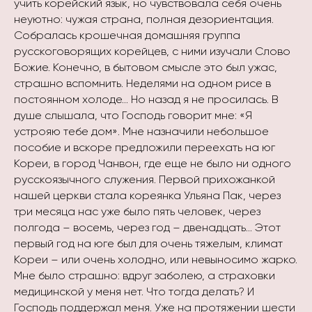
учить корейский язык, но чувствовала себя очень
неуютно: чужая страна, полная дезориентация.
Собралась крошечная домашняя группа
русскоговорящих корейцев, с ними изучали Слово
Божие. Конечно, в бытовом смысле это был ужас,
страшно вспомнить. Неделями на одном рисе в
постоянном холоде… Но назад я не просилась. В
душе слышала, что Господь говорит мне: «Я
устрояю тебе дом». Мне назначили небольшое
пособие и вскоре предложили переехать на юг
Кореи, в город Чанвон, где еще не было ни одного
русскоязычного служения. Первой прихожанкой
нашей церкви стала кореянка Ульяна Пак, через
три месяца нас уже было пять человек, через
полгода – восемь, через год – двенадцать… Этот
первый год на юге был для очень тяжелым, климат
Кореи – или очень холодно, или невыносимо жарко.
Мне было страшно: вдруг заболею, а страховки
медицинской у меня нет. Что тогда делать? И
Господь поддержал меня. Уже на протяжении шести