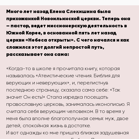
Много лет назад Елена Слекишина была
прихожанкой Новоильинской церкви. Теперь она
– пастор, ведет миссионерскую деятельность в
Южной Корее, в основанной пять лет назад
церкви «Небеса открыты». С чего начался и как
сложился этот долгий непростой путь,
рассказывает она сама:
«Когда-то в школе я прочитала книгу, которая
называлась «Атеистические чтения. Библия для
верующих и неверующих», и, перелистнув
последнюю страницу, сказала сама себе: «Так
значит Он есть!» Стала изредка посещать
православную церковь, занималась иконописью. Я
считала себя верующим человеком. В то время у
меня была вполне благополучная семья: муж, двое
детей, спокойная жизнь в достатке.
И вот однажды ко мне пришла близкая задушевная