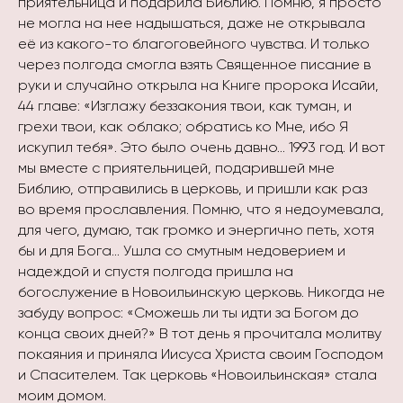
приятельница и подарила Библию. Помню, я просто
не могла на нее надышаться, даже не открывала
её из какого-то благоговейного чувства. И только
через полгода смогла взять Священное писание в
руки и случайно открыла на Книге пророка Исайи,
44 главе: «Изглажу беззакония твои, как туман, и
грехи твои, как облако; обратись ко Мне, ибо Я
искупил тебя». Это было очень давно… 1993 год. И вот
мы вместе с приятельницей, подарившей мне
Библию, отправились в церковь, и пришли как раз
во время прославления. Помню, что я недоумевала,
для чего, думаю, так громко и энергично петь, хотя
бы и для Бога… Ушла со смутным недоверием и
надеждой и спустя полгода пришла на
богослужение в Новоильинскую церковь. Никогда не
забуду вопрос: «Сможешь ли ты идти за Богом до
конца своих дней?» В тот день я прочитала молитву
покаяния и приняла Иисуса Христа своим Господом
и Спасителем. Так церковь «Новоильинская» стала
моим домом.