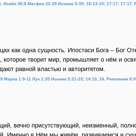
.
Исайя 40:8
Матфея 22:29
Иоанна 5:39; 16:13-15; 17:17; 17:17.
цах как одна сущность. Ипостаси Бога – Бог От
 которое творит мир, промышляет о нём и освя
дают равной властью и авторитетом.
19
Марка 1:9-11
Лук 1:35
Иоанна 5:21-23; 14:10, 16.
Римлянам 8:9
щий, вечно присутствующий, неизменный, полн
той. Именно в Нём мы живём, развиваемся и су