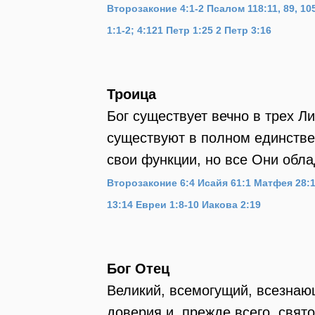
Втор
озаконие 4:1-2
Псалом 118:11, 89, 105
1:1-2; 4:12
1 Петр 1:25
2 Петр 3:16
Троица
Бог существует вечно в трех Ли
существуют в полном единстве,
свои функции, но все Они обла
Второзаконие 6:4
Исайя 61:1
Матфея 28:
13:14
Евреи 1:8-10
Иакова 2:19
Бог Отец
Великий, всемогущий, всезнаю
доверия и, прежде всего, свя