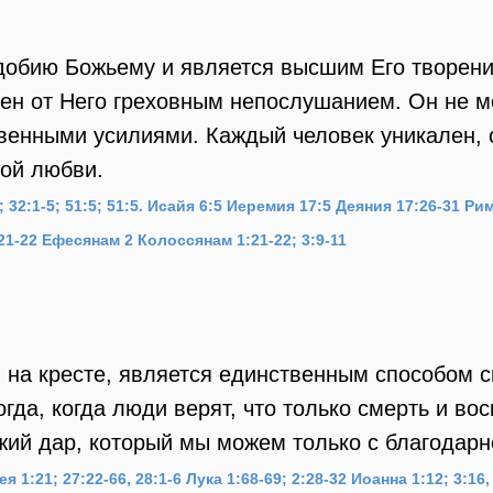
одобию Божьему и является высшим Его творен
лен от Него греховным непослушанием. Он не 
венными усилиями. Каждый человек уникален, 
кой любви.
32:1-5; 51:5; 51:5.
Исайя 6:5
Иеремия 17:5
Деяния 17:26-31
Рим
21-22
Ефесянам 2
Колоссянам 1:21-22; 3:9-11
я на кресте, является единственным способом 
огда, когда люди верят, что только смерть и во
жий дар, который мы можем только с благодарн
я 1:21; 27:22-66, 28:1-6
Лука 1:68-69; 2:28-32
Иоанна 1:12; 3:16, 