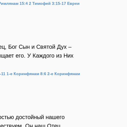
Римлянам 15:4
2 Тимофей 3:15-17
Евреи
ец, Бог Сын и Святой Дух –
щает его. У Каждого из Них
-11
1-е Коринфянам 8:6
2-е Коринфянам
остью достойный нашего
ществуем. Он наш Отец.